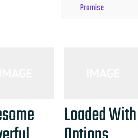
Promise
esome
Loaded With
erful
Options