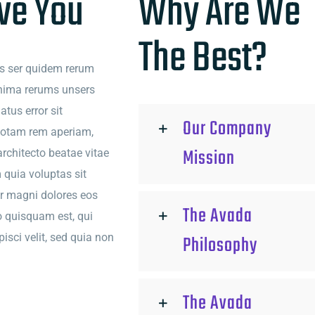
ve You
Why Are We
The Best?
ms ser quidem rerum
inima rerums unsers
tus error sit
Our Company
totam rem aperiam,
Mission
architecto beatae vitae
quia voluptas sit
ur magni dolores eos
The Avada
o quisquam est, qui
isci velit, sed quia non
Philosophy
The Avada