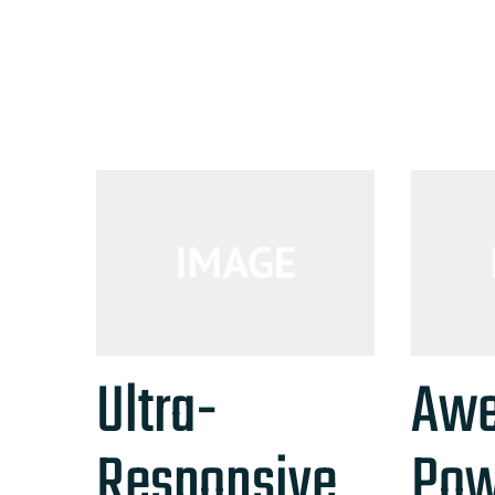
Ultra-
Aw
Responsive
Pow