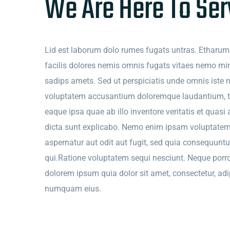
We Are Here To Ser
Lid est laborum dolo rumes fugats untras. Etharu
facilis dolores nemis omnis fugats vitaes nemo m
sadips amets. Sed ut perspiciatis unde omnis iste na
voluptatem accusantium doloremque laudantium, 
eaque ipsa quae ab illo inventore veritatis et quasi 
dicta sunt explicabo. Nemo enim ipsam voluptatem 
aspernatur aut odit aut fugit, sed quia consequunt
qui.Ratione voluptatem sequi nesciunt. Neque porr
dolorem ipsum quia dolor sit amet, consectetur, adip
numquam eius.