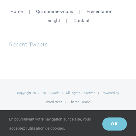
Home
Qui sommes-nous
Présentation
Insight
Contact
Recent Tweets
Copyright 2012 - 2016 Avada | All Rights Reserved | Powered by
WordPress
|
Theme Fusion
Facebook
Twitter
YouTube
En poursuivant votre navigation sur ce site, vous
OK
acceptez l’utilisation de cookies.