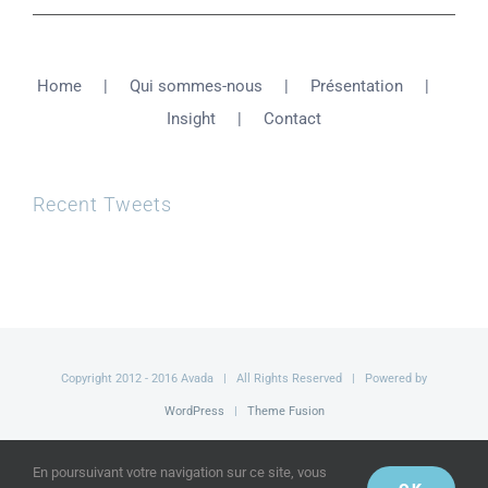
Home
Qui sommes-nous
Présentation
Insight
Contact
Recent Tweets
Copyright 2012 - 2016 Avada | All Rights Reserved | Powered by
WordPress
|
Theme Fusion
Facebook
Twitter
YouTube
En poursuivant votre navigation sur ce site, vous