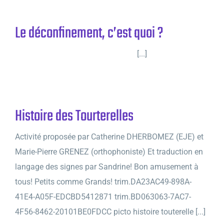
Le déconfinement, c’est quoi ?
[...]
Histoire des Tourterelles
Activité proposée par Catherine DHERBOMEZ (EJE) et
Marie-Pierre GRENEZ (orthophoniste) Et traduction en
langage des signes par Sandrine! Bon amusement à
tous! Petits comme Grands! trim.DA23AC49-898A-
41E4-A05F-EDCBD5412871 trim.BD063063-7AC7-
4F56-8462-20101BE0FDCC picto histoire touterelle [...]