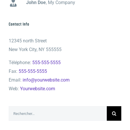
John Doe
Luke Beck
,
My Company
,
Theme Fusion
Contact Info
12345 north Street
New York City, NY 555555
Téléphone:
555-555-5555
Fax:
555-555-5555
Email:
info@yourwebsite.com
Web:
Yourwebsite.com
Rechercher: