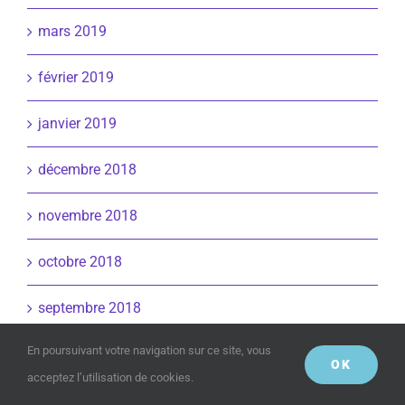
mars 2019
février 2019
janvier 2019
décembre 2018
novembre 2018
octobre 2018
septembre 2018
En poursuivant votre navigation sur ce site, vous
mai 2018
OK
acceptez l’utilisation de cookies.
avril 2018