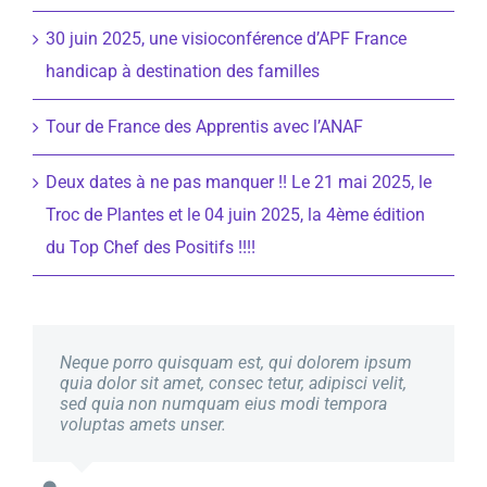
30 juin 2025, une visioconférence d’APF France
handicap à destination des familles
Tour de France des Apprentis avec l’ANAF
Deux dates à ne pas manquer !! Le 21 mai 2025, le
Troc de Plantes et le 04 juin 2025, la 4ème édition
du Top Chef des Positifs !!!!
Neque porro quisquam est, qui dolorem ipsum
Aliquam erat volutpat. Quisque at est id ligula
quia dolor sit amet, consec tetur, adipisci velit,
facilisis laoreet eget pulvinar nibh. Suspendisse
sed quia non numquam eius modi tempora
at ultrices dui. Curabitur ac felis arcu sadips
voluptas amets unser.
ipsums fugiats nemis.