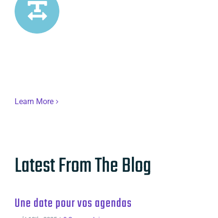
500+ Google Fonts
Avada loves fonts, choose from over 500+ Google
Fonts. You can change all headings and body copy
with ease!
Learn More
Latest From The Blog
Une date pour vos agendas