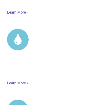
well as the popular FlexSlider2. Both are easy to use!
Learn More
Unlimited Colors
We included a backend color picker for unlimited color
options. Anything can be changed, including the
gradients!
Learn More