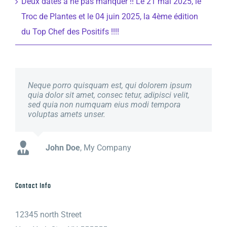
Deux dates à ne pas manquer !! Le 21 mai 2025, le
Troc de Plantes et le 04 juin 2025, la 4ème édition
du Top Chef des Positifs !!!!
Neque porro quisquam est, qui dolorem ipsum
quia dolor sit amet, consec tetur, adipisci velit,
sed quia non numquam eius modi tempora
voluptas amets unser.
John Doe
Luke Beck
,
My Company
Theme Fusion
Contact Info
12345 north Street