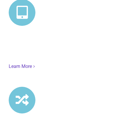
Responsive Design
Avada is fully responsive and can adapt to any screen
size. Try resizing your browser window to see it
happen.
Learn More
Awesome Sliders
Avada includes the awesome Layer Parallax Slider as