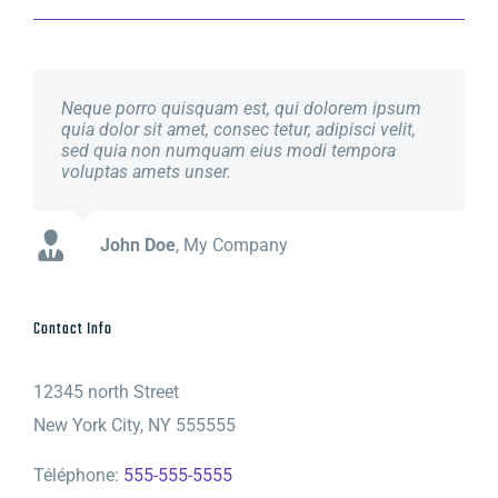
Neque porro quisquam est, qui dolorem ipsum
Aliquam erat volutpat. Quisque at est id ligula
quia dolor sit amet, consec tetur, adipisci velit,
facilisis laoreet eget pulvinar nibh. Suspendisse
sed quia non numquam eius modi tempora
at ultrices dui. Curabitur ac felis arcu sadips
voluptas amets unser.
ipsums fugiats nemis.
John Doe
Luke Beck
,
My Company
,
Theme Fusion
Contact Info
12345 north Street
New York City, NY 555555
Téléphone:
555-555-5555