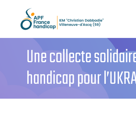
Passer
au
contenu
Une collecte solidair
handicap pour l’UKR