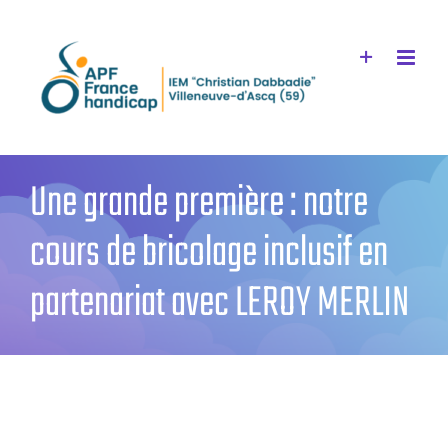
Passer
au
contenu
Une grande première : notre
cours de bricolage inclusif en
partenariat avec LEROY MERLIN