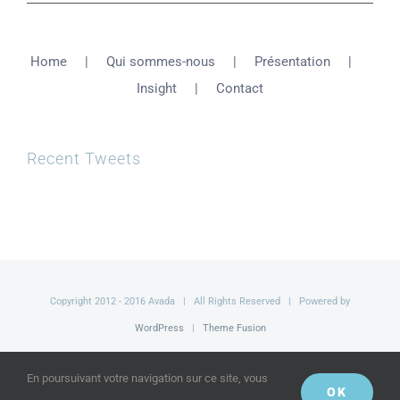
Home
Qui sommes-nous
Présentation
Insight
Contact
Recent Tweets
Copyright 2012 - 2016 Avada | All Rights Reserved | Powered by
WordPress
|
Theme Fusion
Facebook
Twitter
YouTube
En poursuivant votre navigation sur ce site, vous
OK