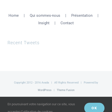
Home
Qui sommes-nous
Présentation
Insight
Contact
Recent Tweets
Copyright 2012 - 2016 Avada | All Rights Reserved | Powered by
WordPress
|
Theme Fusion
Facebook
Twitter
YouTube
En poursuivant votre navigation sur ce site, vous
OK
acceptez l’utilisation de cookies.