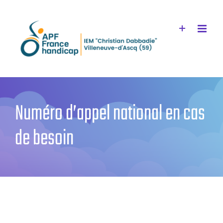
Passer
au
contenu
Numéro d’appel national en cas
de besoin