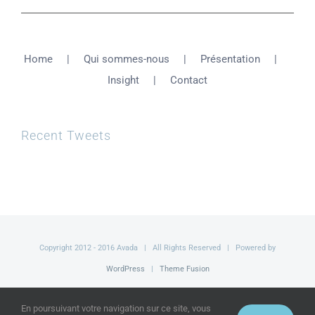
Home
Qui sommes-nous
Présentation
Insight
Contact
Recent Tweets
Copyright 2012 - 2016 Avada | All Rights Reserved | Powered by
WordPress
|
Theme Fusion
Facebook
Twitter
YouTube
En poursuivant votre navigation sur ce site, vous