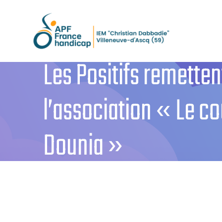
Passer
au
contenu
Les Positifs remetten
l’association « Le c
Dounia »