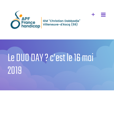
Passer
au
contenu
Le DUO DAY ? c’est le 16 mai
2019