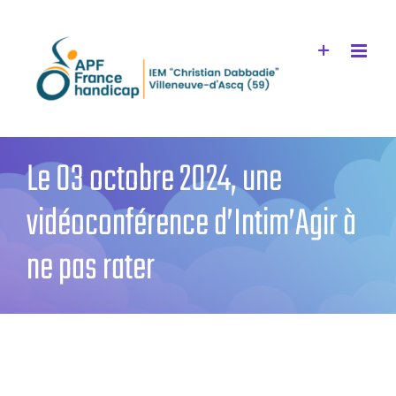
Passer
au
contenu
Le 03 octobre 2024, une
vidéoconférence d’Intim’Agir à
ne pas rater