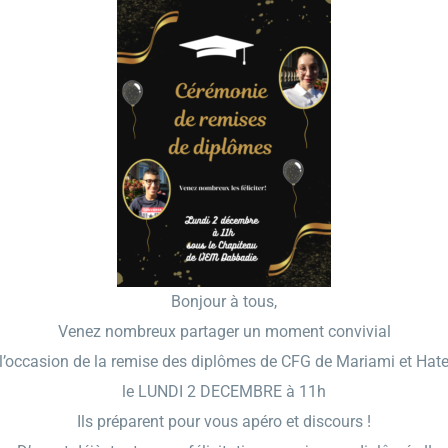
Bonjour à tous,
Venez nombreux partager un moment convivial
 l’occasion de la remise des diplômes de CFG de Mariami et Hat
le LUNDI 2 DECEMBRE à 11h
Ils préparent pour vous apéro et discours !