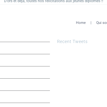
D’ors et déjà, toutes nos félicitations aux jeunes diplômés !!
Home
Qui s
Recent Tweets