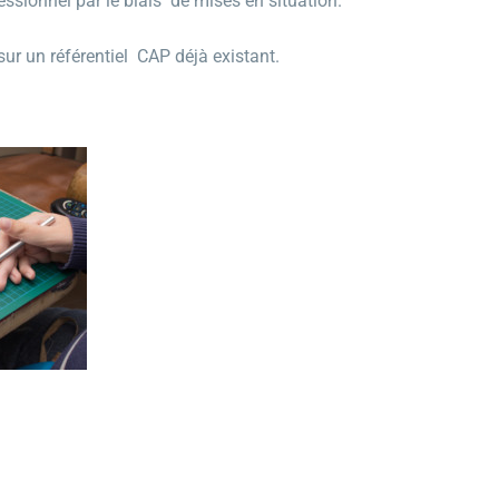
essionnel par le biais de mises en situation.
ur un référentiel CAP déjà existant.