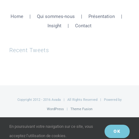
Home
Qui sommes-nous
Présentation
Insight
Contact
Recent Tweets
Copyright 2012 - 2016 Avada | All Rights Reserved | Powered by
WordPress
|
Theme Fusion
Facebook
Twitter
YouTube
En poursuivant votre navigation sur ce site, vous
OK
acceptez l’utilisation de cookies.