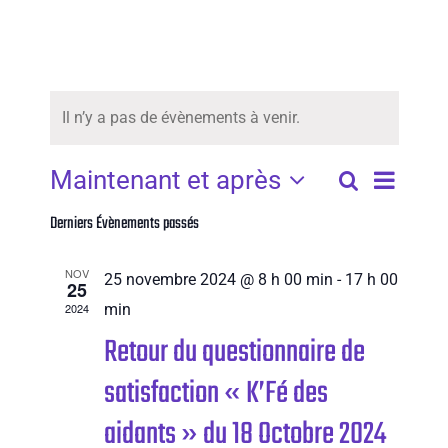
Il n’y a pas de évènements à venir.
Navig
Maintenant et après
Recherc
List
Recherche
Sélectionnez
de
Derniers Évènements passés
et
une
date.
vues
navigati
NOV
25 novembre 2024 @ 8 h 00 min
-
17 h 00
25
Évèn
2024
min
de
Retour du questionnaire de
vues
satisfaction « K’Fé des
Évènem
aidants » du 18 Octobre 2024