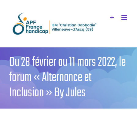
Passer
au
contenu
Du 28 février au 11 mars 2022, le
forum « Alternance et
Inclusion » By Jules