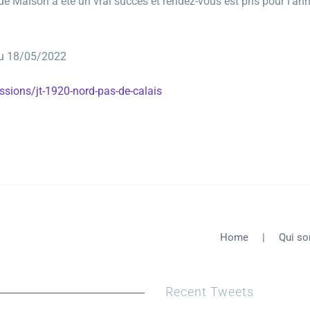
nde Maison a été un vrai succès et rendez-vous est pris pour 
 du 18/05/2022
issions/jt-1920-nord-pas-de-calais
Home
Qui s
Recent Tweets