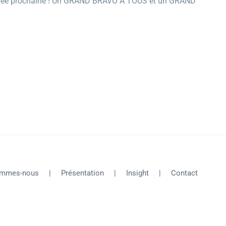
l’année prochaine ! Un GRAND BRAVO A TOUS et un GRAND
ommes-nous
Présentation
Insight
Contact