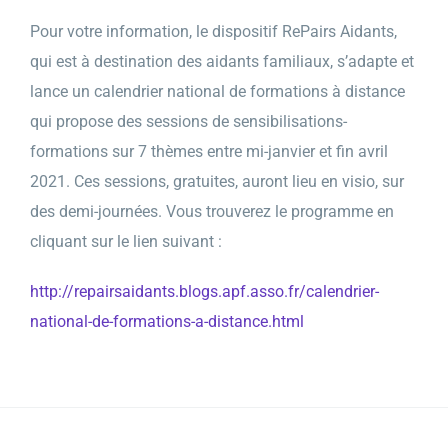
Pour votre information, le dispositif RePairs Aidants,
qui
e
st à destination des aidants familiaux,
s
’adapte
e
t
lance un calendrier national de formations à distance
qui propose des
s
essions de
s
ensibilisations-
formations
s
ur 7 th
è
mes
e
ntre mi-janvier
e
t fin avril
2021. Ces
s
essions, gratuites, auront lieu
e
n visio,
s
ur
des demi-journ
ée
s. Vous trouverez le programme
e
n
cliquant
s
ur le lien
s
uivant :
http://repairsaidants.blogs.apf.asso.fr/calendrier-
national-de-formations-a-distance.html