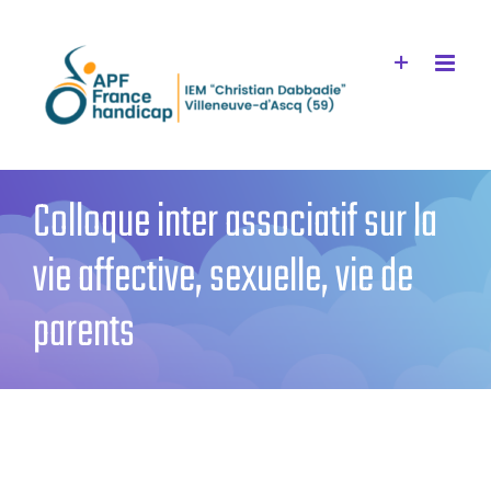
Passer
au
contenu
Colloque inter associatif sur la
vie affective, sexuelle, vie de
parents