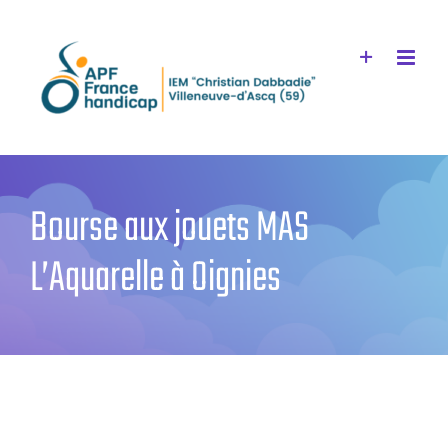
Passer
au
contenu
Bourse aux jouets MAS
L’Aquarelle à Oignies